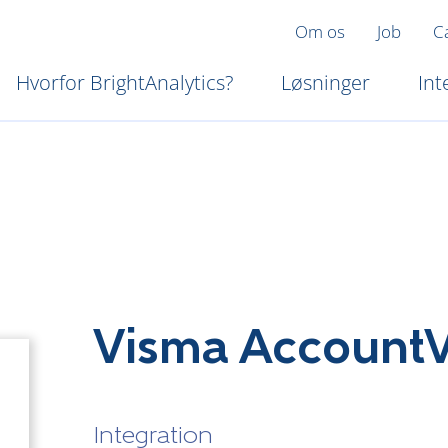
Om os
Job
C
Hvorfor BrightAnalytics?
Løsninger
Int
Visma Account
Integration