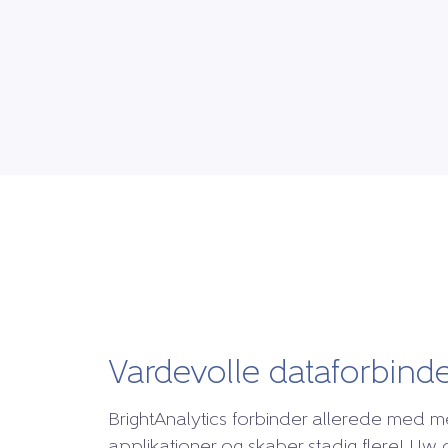
Vardevolle dataforbinde
BrightAnalytics forbinder allerede med 
applikationer og skaber stadig flere! Uw 