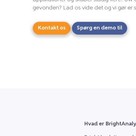
gevonden? Lad os vide det og vi gør er s
Kontakt os
Spørg en demo til
Hvad er BrightAnaly