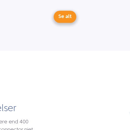
Se alt
lser
mere end 400
connector niet