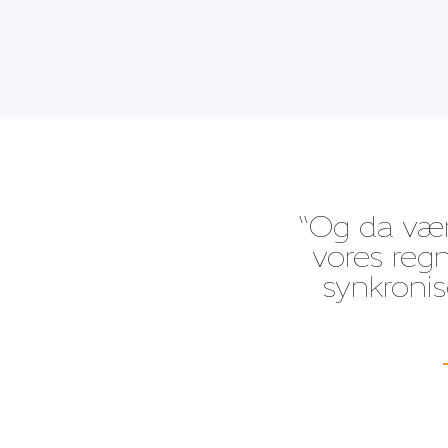
“Og da vær
vores reg
synkronise