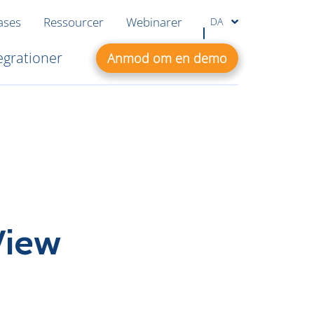
ases
Ressourcer
Webinarer
DA
egrationer
Anmod om en demo
View