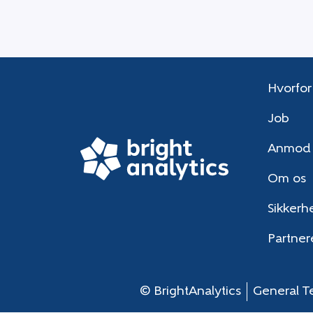
Hvorfor
Job
Anmod
Om os
Sikkerh
Partner
© BrightAnalytics
General T