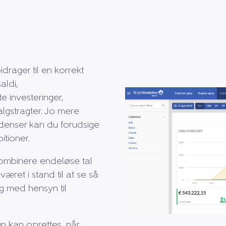
drager til en korrekt
aldi,
e investeringer,
algstragter. Jo mere
ndenser kan du forudsige
itioner.
 kombinere endeløse tal
 været i stand til at se så
g med hensyn til
n kan oprettes, når