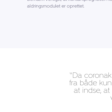
aldringsmodulet er oprettet.
“Da coronakr
fra både kund
at indse, a