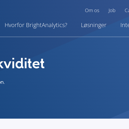
Om os
Job
C
Hvorfor BrightAnalytics?
Løsninger
Int
kviditet
on.