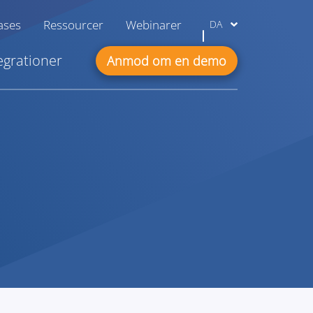
ases
Ressourcer
Webinarer
DA
egrationer
Anmod om en demo