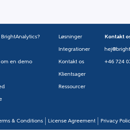
 BrightAnalytics?
Løsninger
Kontakt o
Integrationer
hej@bright
 om en demo
Kontakt os
+46 724 0
Klientsager
ed
Ressourcer
e
erms & Conditions
License Agreement
Privacy Poli