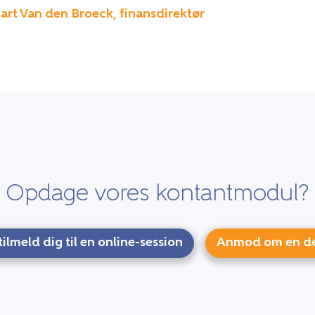
Bart Van den Broeck, finansdirektør
Opdage vores kontantmodul?
tilmeld dig til en online-session
Anmod om en d