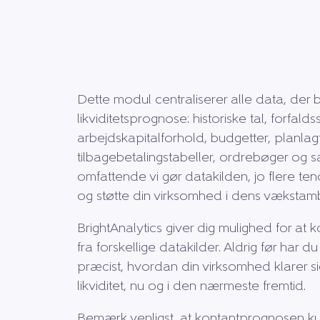
Dette modul centraliserer alle data, der bi
likviditetsprognose: historiske tal, forfaldss
arbejdskapitalforhold, budgetter, planlagt
tilbagebetalingstabeller, ordrebøger og s
omfattende vi gør datakilden, jo flere te
og støtte din virksomhed i dens vækstamb
BrightAnalytics giver dig mulighed for at
fra forskellige datakilder. Aldrig før har du
præcist, hvordan din virksomhed klarer si
likviditet, nu og i den nærmeste fremtid.
Bemærk venligst, at kontantprognosen ku