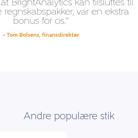
at BrightAnalytics kan tilsluttes til
le regnskabspakker, var en ekstra
bonus for os.”
– Tom Bolsens, finansdirektør
Andre populære stik