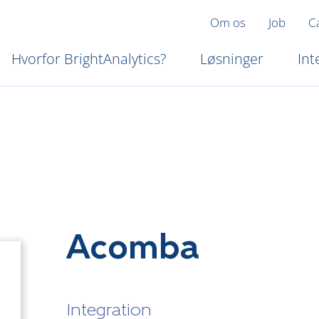
Om os
Job
C
Hvorfor BrightAnalytics?
Løsninger
Int
Acomba
Integration