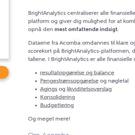
BrightAnalytics centraliserer alle finansiel
platform og giver dig mulighed for at komb
opnå den
mest omfattende indsigt
.
Dataene fra Acomba omdannes til klare og
scorekort på BrightAnalytics-platformen, d
tallene. I BrightAnalytics er alle finansie
resultatopgørelse og balance
Pengestrømsopgørelse
og nøgletal
Agings
og
likviditetsoverslag
Konsolidering
Budgettering
Og meget mere!