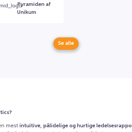
Pyramiden af
Unikum
Se alle
tics?
den mest
intuitive, pålidelige og hurtige ledelsesrapp