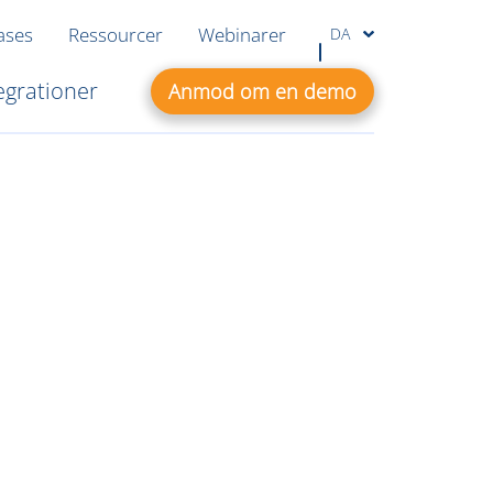
ases
Ressourcer
Webinarer
DA
egrationer
Anmod om en demo