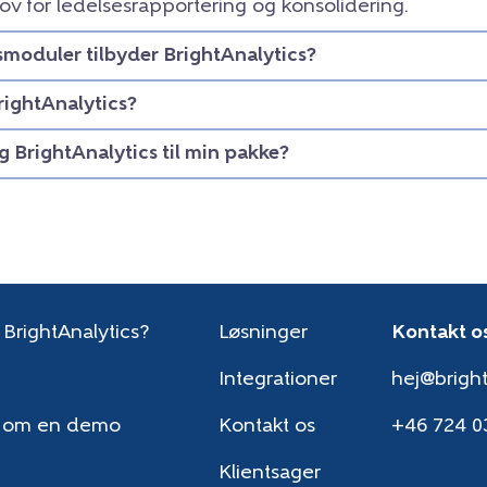
ov for ledelsesrapportering og konsolidering.
smoduler tilbyder BrightAnalytics?
rightAnalytics?
eg BrightAnalytics til min pakke?
 BrightAnalytics?
Løsninger
Kontakt o
Integrationer
hej@bright
 om en demo
Kontakt os
+46 724 0
Klientsager