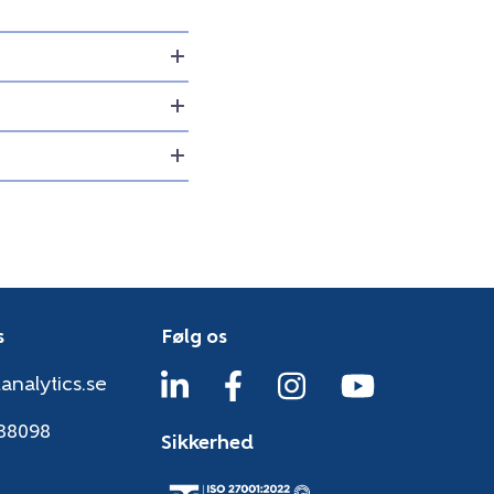
s
Følg os
analytics.se
38098
Sikkerhed