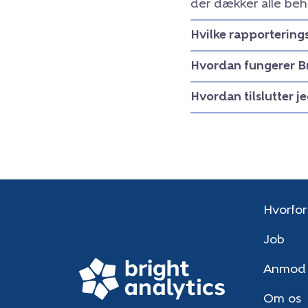
der dækker alle beh
Hvilke rapportering
Hvordan fungerer B
Hvordan tilslutter j
Hvorfor
Job
Anmod
Om os