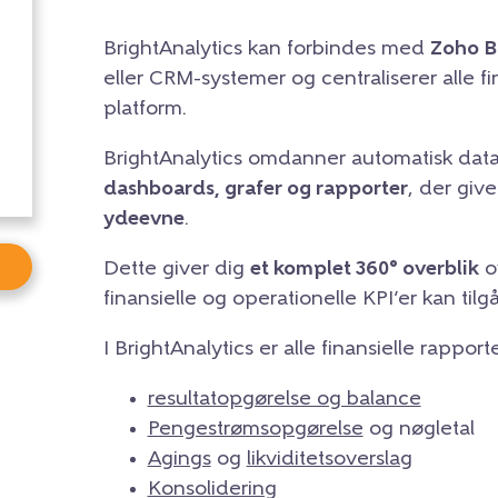
BrightAnalytics kan forbindes med
Zoho B
eller CRM-systemer og centraliserer alle f
platform.
BrightAnalytics omdanner automatisk data
dashboards, grafer og rapporter
, der give
ydeevne
.
Dette giver dig
et komplet 360° overblik
ov
finansielle og operationelle KPI’er kan til
I BrightAnalytics er alle finansielle rapp
resultatopgørelse og balance
Pengestrømsopgørelse
og nøgletal
Agings
og
likviditetsoverslag
Konsolidering