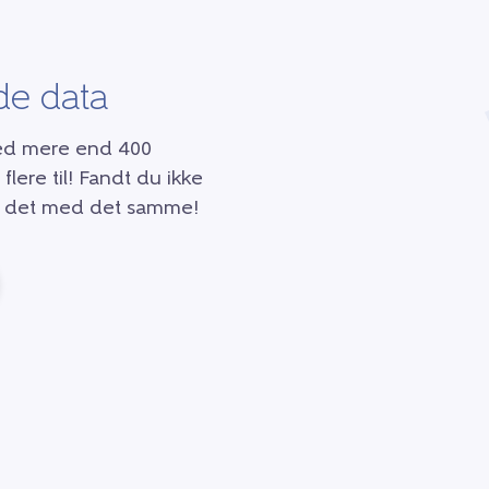
de data
med mere end 400
lere til! Fandt du ikke
 af det med det samme!