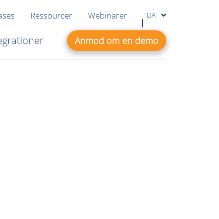
ases
Ressourcer
Webinarer
DA
egrationer
Anmod om en demo