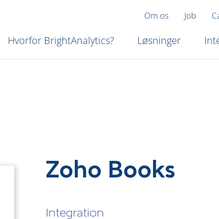
Om os
Job
C
Hvorfor BrightAnalytics?
Løsninger
Int
Zoho Books
Integration