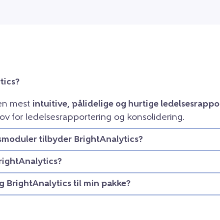
tics?
den mest
intuitive, pålidelige og hurtige ledelsesrapp
ov for ledelsesrapportering og konsolidering.
smoduler tilbyder BrightAnalytics?
rightAnalytics?
eg BrightAnalytics til min pakke?