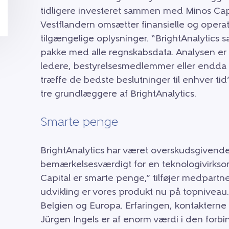
tidligere investeret sammen med Minos Capital
Vestflandern omsætter finansielle og operation
tilgængelige oplysninger. “BrightAnalytics s
pakke med alle regnskabsdata. Analysen er ø
ledere, bestyrelsesmedlemmer eller endda m
træffe de bedste beslutninger til enhver tid”
tre grundlæggere af BrightAnalytics.
Smarte penge
BrightAnalytics har været overskudsgivende s
bemærkelsesværdigt for en teknologivirkso
Capital er smarte penge,” tilføjer medpartne
udvikling er vores produkt nu på topniveau.
Belgien og Europa. Erfaringen, kontakterne
Jürgen Ingels er af enorm værdi i den forbin