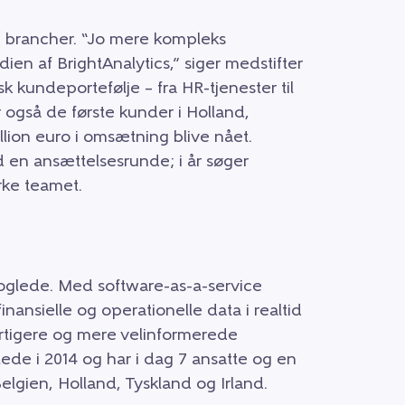
og brancher. “Jo mere kompleks
dien af BrightAnalytics,” siger medstifter
 kundeportefølje – fra HR-tjenester til
 også de første kunder i Holland,
illion euro i omsætning blive nået.
 en ansættelsesrunde; i år søger
yrke teamet.
Hooglede. Med software-as-a-service
ansielle og operationelle data i realtid
hurtigere og mere velinformerede
tede i 2014 og har i dag 7 ansatte og en
lgien, Holland, Tyskland og Irland.