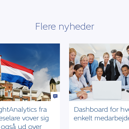
Flere nyheder
ghtAnalytics fra
Dashboard for hv
selare vover sig
enkelt medarbejd
 også ud over