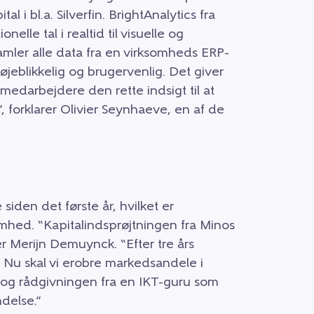
 i bl.a. Silverfin. BrightAnalytics fra
elle tal i realtid til visuelle og
amler alle data fra en virksomheds ERP-
jeblikkelig og brugervenlig. Det giver
edarbejdere den rette indsigt til at
, forklarer Olivier Seynhaeve, en af de
iden det første år, hvilket er
mhed. “Kapitalindsprøjtningen fra Minos
r Merijn Demuynck. “Efter tre års
 Nu skal vi erobre markedsandele i
 og rådgivningen fra en IKT-guru som
delse.”