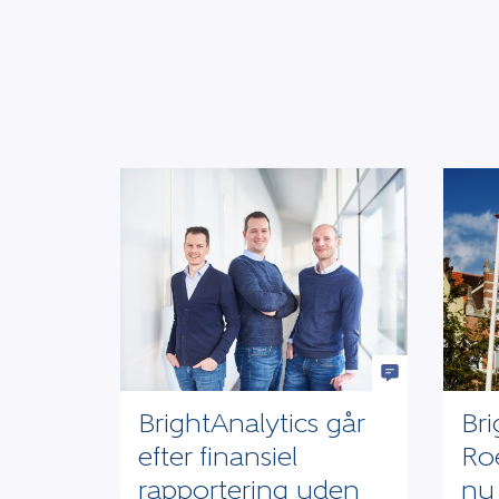
BrightAnalytics går
Bri
efter finansiel
Roe
rapportering uden
nu