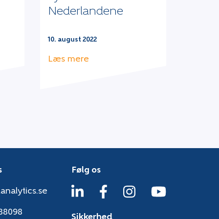
Nederlandene
10. august 2022
Læs mere
s
Følg os
analytics.se
38098
Sikkerhed