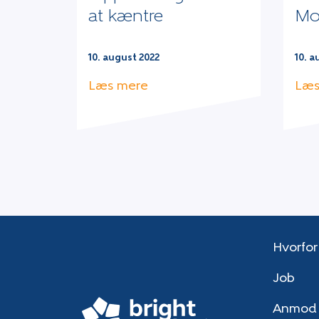
at kæntre
Mo
10. august 2022
10. a
Læs mere
Læs
Hvorfor
Job
Anmod