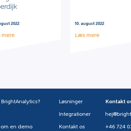
erdijk
ugust 2022
10. august 2022
 mere
Læs mere
 BrightAnalytics?
Løsninger
Kontakt o
Integrationer
hej@bright
 om en demo
Kontakt os
+46 724 0