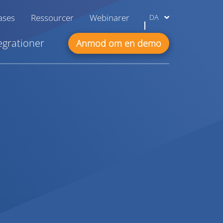
ases
Ressourcer
Webinarer
DA
egrationer
Anmod om en demo