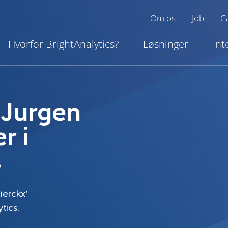
Om os
Job
C
Hvorfor BrightAnalytics?
Løsninger
Int
 Jurgen
r i
s
ierckx’
tics.