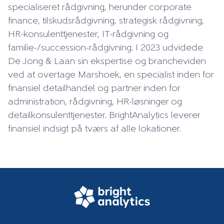
specialiseret rådgivning, herunder corporate
finance, tilskudsrådgivning, strategisk rådgivning,
HR-konsulenttjenester, IT-rådgivning og
familie-/succession-rådgivning. I 2023 udvidede
De Jong & Laan sin ekspertise og brancheviden
ved at overtage Marshoek, en specialist inden for
finansiel detailhandel og partner inden for
administration, rådgivning, HR-løsninger og
detailkonsulenttjenester. BrightAnalytics leverer
finansiel indsigt på tværs af alle lokationer.