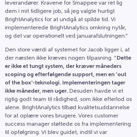
leverandører. Kravene for Smappee var ret lig
dem i mit tidligere job, så jeg valgte hurtigt
BrightAnalytics for at undgå at spilde tid. Vi
implementerede BrightAnalytics omkring nytår,
og det var operationelt ved januarafslutningen.”
Den store værdi af systemet for Jacob ligger i, at
der næsten ikke kræves nogen tilpasning. “
Dette
er ikke et tungt system, der kræver måneders
scoping og efterfølgende support, men en ‘out
of the box’-teknologi. Implementeringen tager
ikke måneder, men uger.
Desuden havde vi et
rigtig godt team til rådighed, som ikke efterlod os
alene. BrightAnalytics tilbød kvalitetsuddannelse
for at oplære vores brugere. Vores customer
success manager støttede os fra implementering
til opfølgning. Vi blev guidet, indtil vi var