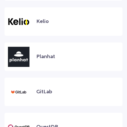
Kelio
Planhat
GitLab